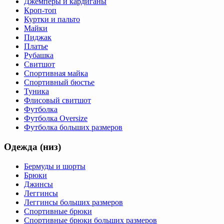
Джемперы и кардиганы
Кроп-топ
Куртки и пальто
Майки
Пиджак
Платье
Рубашка
Свитшот
Спортивная майка
Спортивный бюстье
Туника
Флисовый свитшот
Футболка
Футболка Oversize
Футболка больших размеров
Одежда (низ)
Бермуды и шорты
Брюки
Джинсы
Леггинсы
Леггинсы больших размеров
Спортивные брюки
Спортивные брюки больших размеров