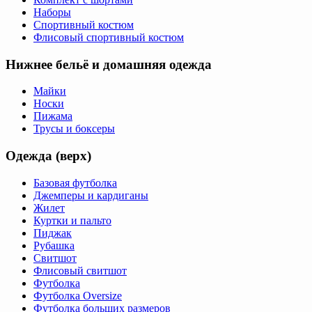
Наборы
Спортивный костюм
Флисовый спортивный костюм
Нижнее бельё и домашняя одежда
Майки
Носки
Пижама
Трусы и боксеры
Одежда (верх)
Базовая футболка
Джемперы и кардиганы
Жилет
Куртки и пальто
Пиджак
Рубашка
Свитшот
Флисовый свитшот
Футболка
Футболка Oversize
Футболка больших размеров