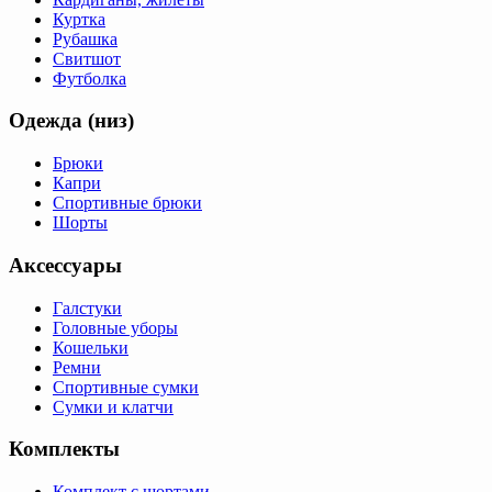
Куртка
Рубашка
Свитшот
Футболка
Одежда (низ)
Брюки
Капри
Спортивные брюки
Шорты
Аксессуары
Галстуки
Головные уборы
Кошельки
Ремни
Спортивные сумки
Сумки и клатчи
Комплекты
Комплект с шортами