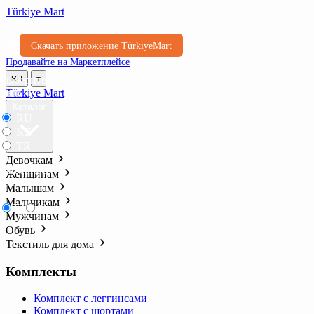
Türkiye Mart
Скачать приложение TürkiyeMart
Продавайте на Маркетплейсе
Выберите
RU
₸
язык
Türkiye Mart
Каталог
RU
KZ
TR
Девочкам
Выберите
Женщинам
валюту
Малышам
Мальчикам
₸
₺l
Мужчинам
Обувь
Текстиль для дома
Комплекты
Комплект с леггинсами
Комплект с шортами