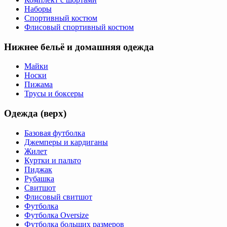
Наборы
Спортивный костюм
Флисовый спортивный костюм
Нижнее бельё и домашняя одежда
Майки
Носки
Пижама
Трусы и боксеры
Одежда (верх)
Базовая футболка
Джемперы и кардиганы
Жилет
Куртки и пальто
Пиджак
Рубашка
Свитшот
Флисовый свитшот
Футболка
Футболка Oversize
Футболка больших размеров