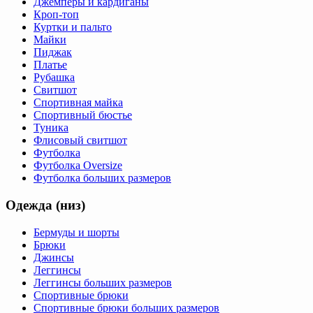
Джемперы и кардиганы
Кроп-топ
Куртки и пальто
Майки
Пиджак
Платье
Рубашка
Свитшот
Спортивная майка
Спортивный бюстье
Туника
Флисовый свитшот
Футболка
Футболка Oversize
Футболка больших размеров
Одежда (низ)
Бермуды и шорты
Брюки
Джинсы
Леггинсы
Леггинсы больших размеров
Спортивные брюки
Спортивные брюки больших размеров