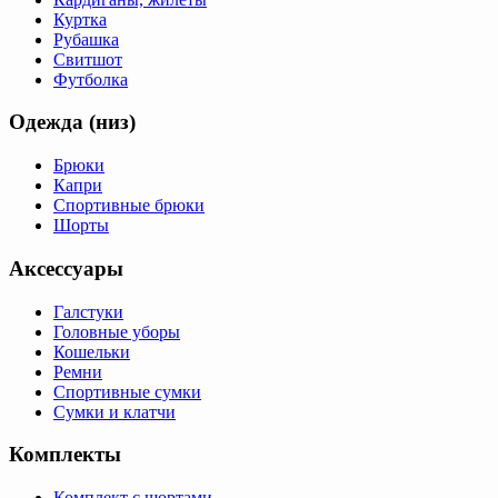
Куртка
Рубашка
Свитшот
Футболка
Одежда (низ)
Брюки
Капри
Спортивные брюки
Шорты
Аксессуары
Галстуки
Головные уборы
Кошельки
Ремни
Спортивные сумки
Сумки и клатчи
Комплекты
Комплект с шортами