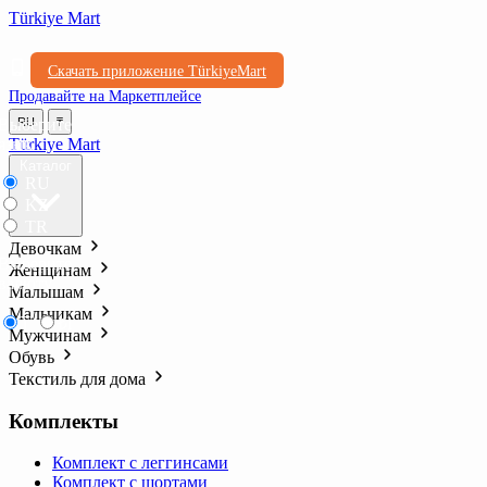
Türkiye Mart
Скачать приложение TürkiyeMart
Продавайте на Маркетплейсе
Выберите
RU
₸
язык
Türkiye Mart
Каталог
RU
KZ
TR
Девочкам
Выберите
Женщинам
валюту
Малышам
Мальчикам
₸
₺l
Мужчинам
Обувь
Текстиль для дома
Комплекты
Комплект с леггинсами
Комплект с шортами