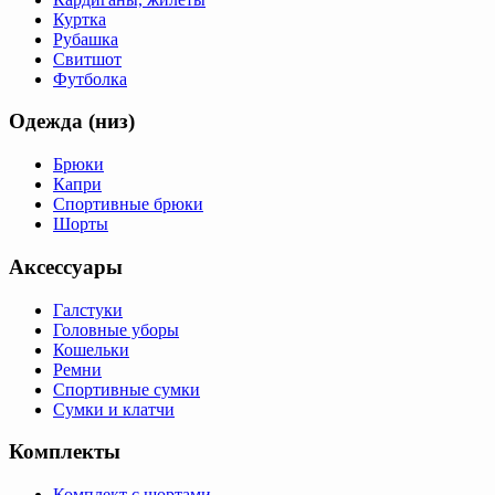
Куртка
Рубашка
Свитшот
Футболка
Одежда (низ)
Брюки
Капри
Спортивные брюки
Шорты
Аксессуары
Галстуки
Головные уборы
Кошельки
Ремни
Спортивные сумки
Сумки и клатчи
Комплекты
Комплект с шортами