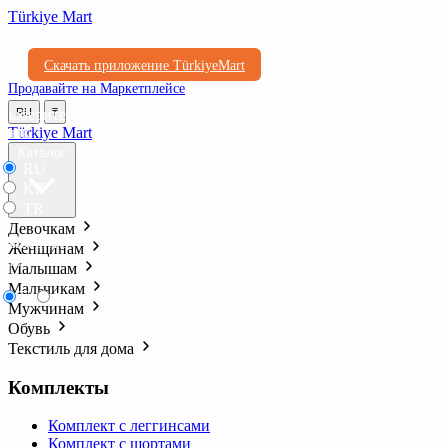
Türkiye Mart
Скачать приложение TürkiyeMart
Продавайте на Маркетплейсе
Выберите
RU
₸
язык
Türkiye Mart
Каталог
RU
KZ
TR
Девочкам
Выберите
Женщинам
валюту
Малышам
Мальчикам
₸
₺l
Мужчинам
Обувь
Текстиль для дома
Комплекты
Комплект с леггинсами
Комплект с шортами