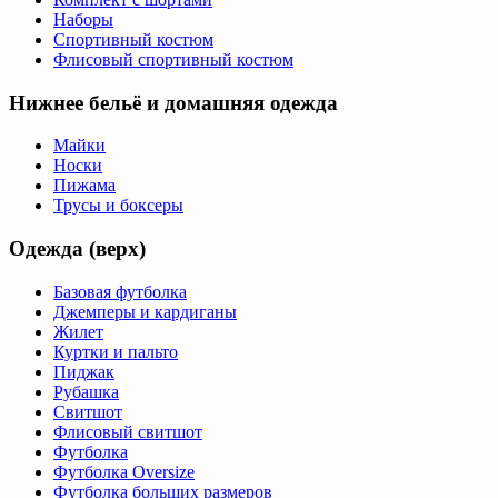
Наборы
Спортивный костюм
Флисовый спортивный костюм
Нижнее бельё и домашняя одежда
Майки
Носки
Пижама
Трусы и боксеры
Одежда (верх)
Базовая футболка
Джемперы и кардиганы
Жилет
Куртки и пальто
Пиджак
Рубашка
Свитшот
Флисовый свитшот
Футболка
Футболка Oversize
Футболка больших размеров