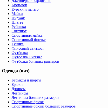
Джемперы и кардиганы
Кроп-топ
Куртки и пальто
Майки
Пиджак
Платье
Рубашка
Свитшот
Спортивная майка
Спортивный бюстье
Туника
Флисовый свитшот
Футболка
Футболка Oversize
Футболка больших размеров
Одежда (низ)
Бермуды и шорты
Брюки
Джинсы
Леггинсы
Леггинсы больших размеров
Спортивные брюки
Спортивные брюки больших размеров