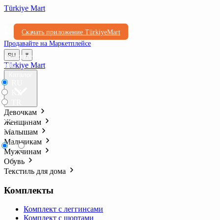
Türkiye Mart
Скачать приложение TürkiyeMart
Продавайте на Маркетплейсе
Выберите
RU
₸
язык
Türkiye Mart
Каталог
RU
KZ
TR
Девочкам
Выберите
Женщинам
валюту
Малышам
Мальчикам
₸
₺l
Мужчинам
Обувь
Текстиль для дома
Комплекты
Комплект с леггинсами
Комплект с шортами