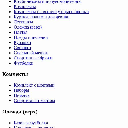
Комбинезоны и полукомбинезоны
Комплекты
Комплекты на выписку и распашонки
Куртки, пальто и дождевики
Леггинсы
Одежда (верх)
Платья
Пледы и пеленки
Рубашки
Свитшот
Спальный мешок
Спортивные брюки
Футболки
Комлекты
Комплект с шортами
Наборы
Пижама
Спортивный костюм
Одежда (верх)
Базовая футболка
Кардиганы, жилеты