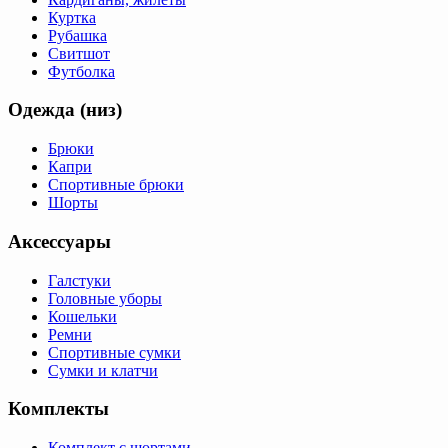
Куртка
Рубашка
Свитшот
Футболка
Одежда (низ)
Брюки
Капри
Спортивные брюки
Шорты
Аксессуары
Галстуки
Головные уборы
Кошельки
Ремни
Спортивные сумки
Сумки и клатчи
Комплекты
Комплект с шортами