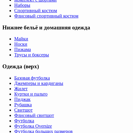
Наборы
Спортивный костюм
Флисовый спортивный костюм
Нижнее бельё и домашняя одежда
Майки
Носки
Пижама
Трусы и боксеры
Одежда (верх)
Базовая футболка
Джемперы и кардиганы
Жилет
Куртки и пальто
Пиджак
Рубашка
Свитшот
Флисовый свитшот
Футболка
Футболка Oversize
Футболка больших размеров