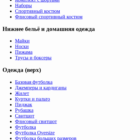
Наборы
Спортивный костюм
Флисовый спортивный костюм
Нижнее бельё и домашняя одежда
Майки
Носки
Пижама
Трусы и боксеры
Одежда (верх)
Базовая футболка
Джемперы и кардиганы
Жилет
Куртки и пальто
Пиджак
Рубашка
Свитшот
Флисовый свитшот
Футболка
Футболка Oversize
Футболка больших размеров