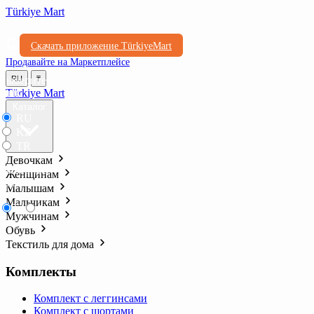
Türkiye Mart
Скачать приложение TürkiyeMart
Продавайте на Маркетплейсе
Выберите
RU
₸
язык
Türkiye Mart
Каталог
RU
KZ
TR
Девочкам
Выберите
Женщинам
валюту
Малышам
Мальчикам
₸
₺l
Мужчинам
Обувь
Текстиль для дома
Комплекты
Комплект с леггинсами
Комплект с шортами