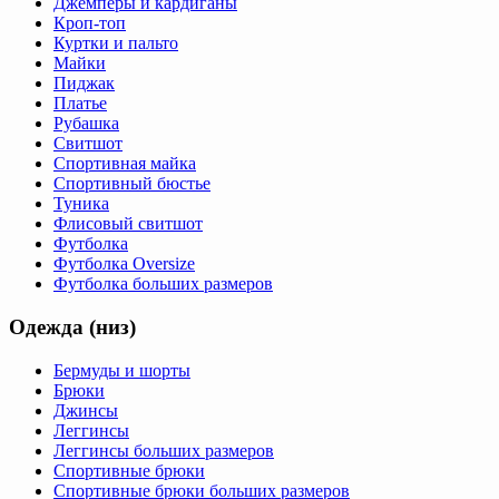
Джемперы и кардиганы
Кроп-топ
Куртки и пальто
Майки
Пиджак
Платье
Рубашка
Свитшот
Спортивная майка
Спортивный бюстье
Туника
Флисовый свитшот
Футболка
Футболка Oversize
Футболка больших размеров
Одежда (низ)
Бермуды и шорты
Брюки
Джинсы
Леггинсы
Леггинсы больших размеров
Спортивные брюки
Спортивные брюки больших размеров