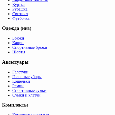
Куртка
Рубашка
Свитшот
Футболка
Одежда (низ)
Брюки
Капри
Спортивные брюки
Шорты
Аксессуары
Галстуки
Головные уборы
Кошельки
Ремни
Спортивные сумки
Сумки и клатчи
Комплекты
Комплект с шортами