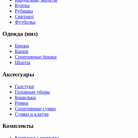
Куртка
Рубашка
Свитшот
Футболка
Одежда (низ)
Брюки
Капри
Спортивные брюки
Шорты
Аксессуары
Галстуки
Головные уборы
Кошельки
Ремни
Спортивные сумки
Сумки и клатчи
Комплекты
Комплект с шортами