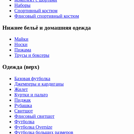
Наборы
Спортивный костюм
Флисовый спортивный костюм
Нижнее бельё и домашняя одежда
Майки
Носки
Пижама
Трусы и боксеры
Одежда (верх)
Базовая футболка
Джемперы и кардиганы
Жилет
Куртки и пальто
Пиджак
Рубашка
Свитшот
Флисовый свитшот
Футболка
Футболка Oversize
Футболка больших размеров