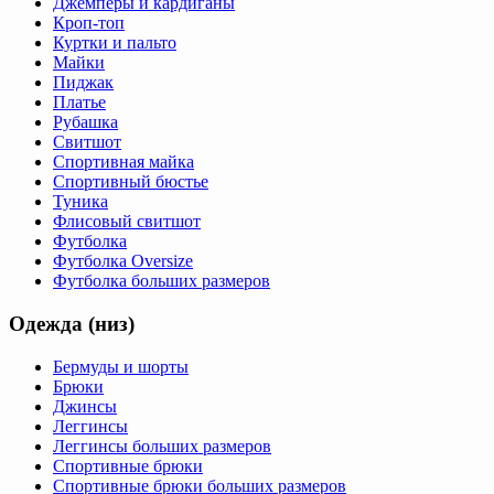
Джемперы и кардиганы
Кроп-топ
Куртки и пальто
Майки
Пиджак
Платье
Рубашка
Свитшот
Спортивная майка
Спортивный бюстье
Туника
Флисовый свитшот
Футболка
Футболка Oversize
Футболка больших размеров
Одежда (низ)
Бермуды и шорты
Брюки
Джинсы
Леггинсы
Леггинсы больших размеров
Спортивные брюки
Спортивные брюки больших размеров