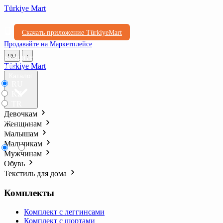
Türkiye Mart
Скачать приложение TürkiyeMart
Продавайте на Маркетплейсе
Выберите
RU
₸
язык
Türkiye Mart
Каталог
RU
KZ
TR
Девочкам
Выберите
Женщинам
валюту
Малышам
Мальчикам
₸
₺l
Мужчинам
Обувь
Текстиль для дома
Комплекты
Комплект с леггинсами
Комплект с шортами