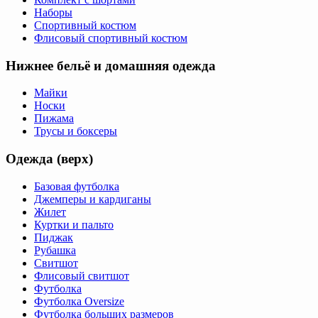
Наборы
Спортивный костюм
Флисовый спортивный костюм
Нижнее бельё и домашняя одежда
Майки
Носки
Пижама
Трусы и боксеры
Одежда (верх)
Базовая футболка
Джемперы и кардиганы
Жилет
Куртки и пальто
Пиджак
Рубашка
Свитшот
Флисовый свитшот
Футболка
Футболка Oversize
Футболка больших размеров