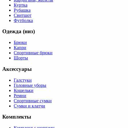
Куртка
Рубашка
Свитшот
Футболка
Одежда (низ)
Брюки
Капри
Спортивные брюки
Шорты
Аксессуары
Галстуки
Головные уборы
Кошельки
Ремни
Спортивные сумки
Сумки и клатчи
Комплекты
Комплект с шортами