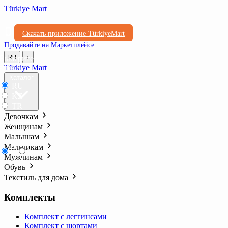
Türkiye Mart
Скачать приложение TürkiyeMart
Продавайте на Маркетплейсе
Выберите
RU
₸
язык
Türkiye Mart
Каталог
RU
KZ
TR
Девочкам
Выберите
Женщинам
валюту
Малышам
Мальчикам
₸
₺l
Мужчинам
Обувь
Текстиль для дома
Комплекты
Комплект с леггинсами
Комплект с шортами