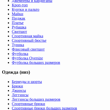
Джемперы и кардиганы
Кроп-топ
Куртки и пальто
Майки
Пиджак
Платье
Рубашка
Свитшот
Спортивная майка
Спортивный бюстье
Туника
Флисовый свитшот
Футболка
Футболка Oversize
Футболка больших размеров
Одежда (низ)
Бермуды и шорты
Брюки
Джинсы
Леггинсы
Леггинсы больших размеров
Спортивные брюки
Спортивные брюки больших размеров