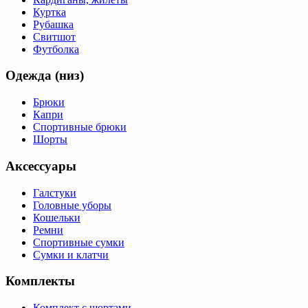
Куртка
Рубашка
Свитшот
Футболка
Одежда (низ)
Брюки
Капри
Спортивные брюки
Шорты
Аксессуары
Галстуки
Головные уборы
Кошельки
Ремни
Спортивные сумки
Сумки и клатчи
Комплекты
Комплект с шортами