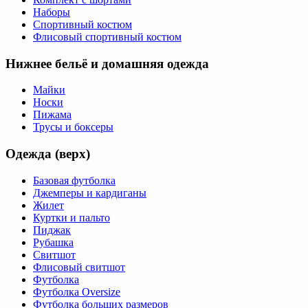
Наборы
Спортивный костюм
Флисовый спортивный костюм
Нижнее бельё и домашняя одежда
Майки
Носки
Пижама
Трусы и боксеры
Одежда (верх)
Базовая футболка
Джемперы и кардиганы
Жилет
Куртки и пальто
Пиджак
Рубашка
Свитшот
Флисовый свитшот
Футболка
Футболка Oversize
Футболка больших размеров