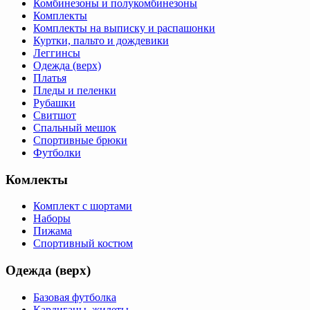
Комбинезоны и полукомбинезоны
Комплекты
Комплекты на выписку и распашонки
Куртки, пальто и дождевики
Леггинсы
Одежда (верх)
Платья
Пледы и пеленки
Рубашки
Свитшот
Спальный мешок
Спортивные брюки
Футболки
Комлекты
Комплект с шортами
Наборы
Пижама
Спортивный костюм
Одежда (верх)
Базовая футболка
Кардиганы, жилеты