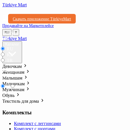
Türkiye Mart
Скачать приложение TürkiyeMart
Продавайте на Маркетплейсе
Выберите
RU
₸
язык
Türkiye Mart
Каталог
RU
KZ
TR
Девочкам
Выберите
Женщинам
валюту
Малышам
Мальчикам
₸
₺l
Мужчинам
Обувь
Текстиль для дома
Комплекты
Комплект с леггинсами
Комплект с шортами