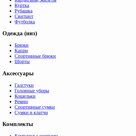
Куртка
Рубашка
Свитшот
Футболка
Одежда (низ)
Брюки
Капри
Спортивные брюки
Шорты
Аксессуары
Галстуки
Головные уборы
Кошельки
Ремни
Спортивные сумки
Сумки и клатчи
Комплекты
Комплект с шортами