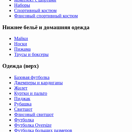
Наборы
Спортивный костюм
Флисовый спортивный костюм
Нижнее бельё и домашняя одежда
Майки
Носки
Пижама
Трусы и боксеры
Одежда (верх)
Базовая футболка
Джемперы и кардиганы
Жилет
Куртки и пальто
Пиджак
Рубашка
Свитшот
Флисовый свитшот
Футболка
Футболка Oversize
Футболка больших размеров