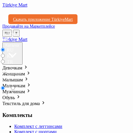
Türkiye Mart
Скачать приложение TürkiyeMart
Продавайте на Маркетплейсе
Выберите
RU
₸
язык
Türkiye Mart
Каталог
RU
KZ
TR
Девочкам
Выберите
Женщинам
валюту
Малышам
Мальчикам
₸
₺l
Мужчинам
Обувь
Текстиль для дома
Комплекты
Комплект с леггинсами
Комплект с шортами