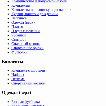
Комбинезоны и полукомбинезоны
Комплекты
Комплекты на выписку и распашонки
Куртки, пальто и дождевики
Леггинсы
Одежда (верх)
Платья
Пледы и пеленки
Рубашки
Свитшот
Спальный мешок
Спортивные брюки
Футболки
Комлекты
Комплект с шортами
Наборы
Пижама
Спортивный костюм
Одежда (верх)
Базовая футболка
Кардиганы, жилеты