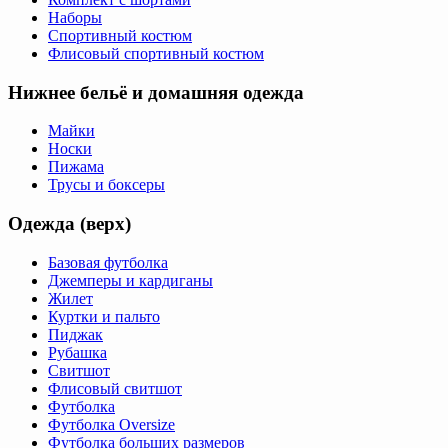
Наборы
Спортивный костюм
Флисовый спортивный костюм
Нижнее бельё и домашняя одежда
Майки
Носки
Пижама
Трусы и боксеры
Одежда (верх)
Базовая футболка
Джемперы и кардиганы
Жилет
Куртки и пальто
Пиджак
Рубашка
Свитшот
Флисовый свитшот
Футболка
Футболка Oversize
Футболка больших размеров