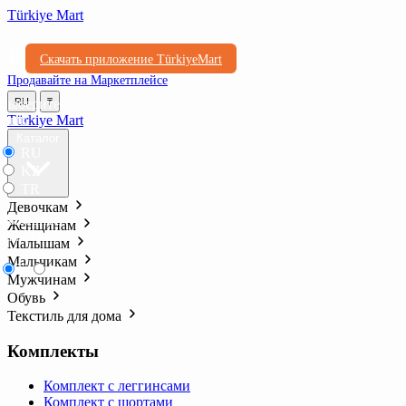
Türkiye Mart
Скачать приложение TürkiyeMart
Продавайте на Маркетплейсе
Выберите
RU
₸
язык
Türkiye Mart
Каталог
RU
KZ
TR
Девочкам
Выберите
Женщинам
валюту
Малышам
Мальчикам
₸
₺l
Мужчинам
Обувь
Текстиль для дома
Комплекты
Комплект с леггинсами
Комплект с шортами