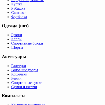
Куртка
Рубашка
Свитшот
Футболка
Одежда (низ)
Брюки
Капри
Спортивные брюки
Шорты
Аксессуары
Галстуки
Головные уборы
Кошельки
Ремни
Спортивные сумки
Сумки и клатчи
Комплекты
Комплект с шортами