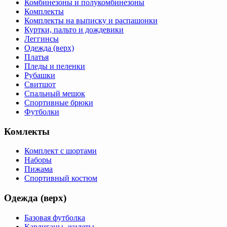
Комбинезоны и полукомбинезоны
Комплекты
Комплекты на выписку и распашонки
Куртки, пальто и дождевики
Леггинсы
Одежда (верх)
Платья
Пледы и пеленки
Рубашки
Свитшот
Спальный мешок
Спортивные брюки
Футболки
Комлекты
Комплект с шортами
Наборы
Пижама
Спортивный костюм
Одежда (верх)
Базовая футболка
Кардиганы, жилеты