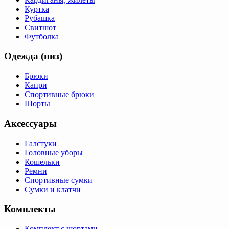
Куртка
Рубашка
Свитшот
Футболка
Одежда (низ)
Брюки
Капри
Спортивные брюки
Шорты
Аксессуары
Галстуки
Головные уборы
Кошельки
Ремни
Спортивные сумки
Сумки и клатчи
Комплекты
Комплект с шортами