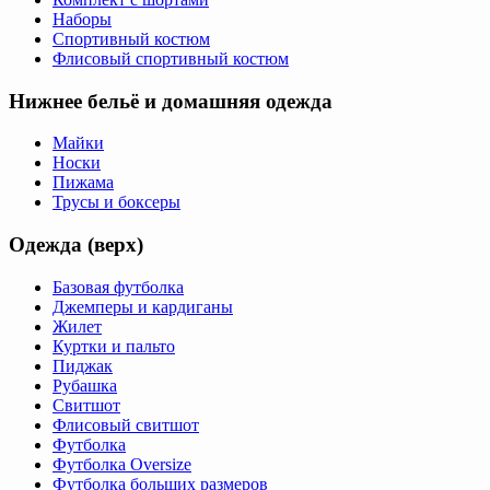
Наборы
Спортивный костюм
Флисовый спортивный костюм
Нижнее бельё и домашняя одежда
Майки
Носки
Пижама
Трусы и боксеры
Одежда (верх)
Базовая футболка
Джемперы и кардиганы
Жилет
Куртки и пальто
Пиджак
Рубашка
Свитшот
Флисовый свитшот
Футболка
Футболка Oversize
Футболка больших размеров