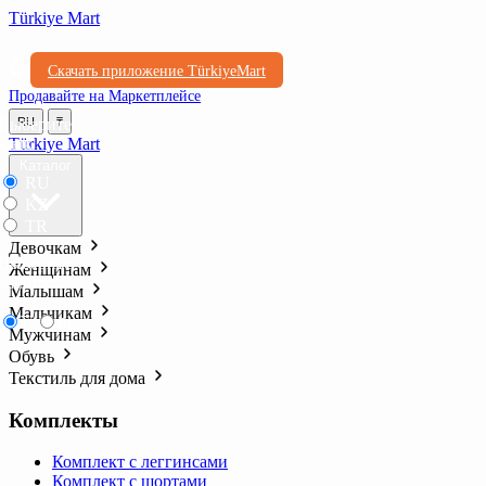
Türkiye Mart
Скачать приложение TürkiyeMart
Продавайте на Маркетплейсе
Выберите
RU
₸
язык
Türkiye Mart
Каталог
RU
KZ
TR
Девочкам
Выберите
Женщинам
валюту
Малышам
Мальчикам
₸
₺l
Мужчинам
Обувь
Текстиль для дома
Комплекты
Комплект с леггинсами
Комплект с шортами