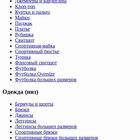
Джемперы и кардиганы
Кроп-топ
Куртки и пальто
Майки
Пиджак
Платье
Рубашка
Свитшот
Спортивная майка
Спортивный бюстье
Туника
Флисовый свитшот
Футболка
Футболка Oversize
Футболка больших размеров
Одежда (низ)
Бермуды и шорты
Брюки
Джинсы
Леггинсы
Леггинсы больших размеров
Спортивные брюки
Спортивные брюки больших размеров