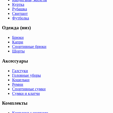
Куртка
Рубашка
Свитшот
Футболка
Одежда (низ)
Брюки
Капри
Спортивные брюки
Шорты
Аксессуары
Галстуки
Головные уборы
Кошельки
Ремни
Спортивные сумки
Сумки и клатчи
Комплекты
Комплект с шортами