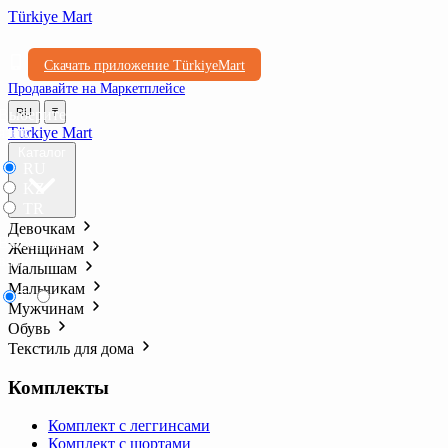
Türkiye Mart
Скачать приложение TürkiyeMart
Продавайте на Маркетплейсе
Выберите
RU
₸
язык
Türkiye Mart
Каталог
RU
KZ
TR
Девочкам
Выберите
Женщинам
валюту
Малышам
Мальчикам
₸
₺l
Мужчинам
Обувь
Текстиль для дома
Комплекты
Комплект с леггинсами
Комплект с шортами