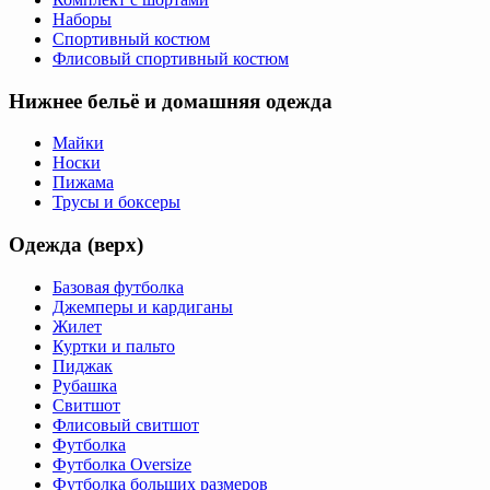
Наборы
Спортивный костюм
Флисовый спортивный костюм
Нижнее бельё и домашняя одежда
Майки
Носки
Пижама
Трусы и боксеры
Одежда (верх)
Базовая футболка
Джемперы и кардиганы
Жилет
Куртки и пальто
Пиджак
Рубашка
Свитшот
Флисовый свитшот
Футболка
Футболка Oversize
Футболка больших размеров