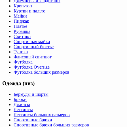
Джемперы и кардиганы
Кроп-топ
Куртки и пальто
Майки
Пиджак
Платье
Рубашка
Свитшот
Спортивная майка
Спортивный бюстье
Туника
Флисовый свитшот
Футболка
Футболка Oversize
Футболка больших размеров
Одежда (низ)
Бермуды и шорты
Брюки
Джинсы
Леггинсы
Леггинсы больших размеров
Спортивные брюки
Спортивные брюки больших размеров