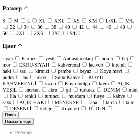
Размер
S
M
L
XL
XXL
XS
S/M
L/XL
M/L
32
34
36
38
40
42
44
46
48
50
2XL
2XS
3XL
S/L
Цвет
siyah
Kırmızı
yesil
Antrasıt melanj
bordo
bej
mor
EKRU/SİYAH
kahverengi
lacivert
kiremit
haki
sari
kirmizi
pembe
beyaz
Koyu mavi
pudra
tas
mavi
Sütlü Kahve
KOYU
KAHVERENGİ
vizon
Koyu İndigo
krem
AÇIK
YEŞİL
mercan
ekru
gri
turkuaz
DENIM
mint
lila
renkli
turuncu
murdum
fusya
kahve
saks
AÇIK HAKİ
MENEKSE
Taba
tarcin
kum
DESENLİ
indigo
Koyu gri
TÜTÜN
Показать еще
Previous
1