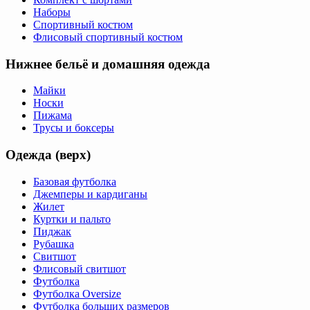
Наборы
Спортивный костюм
Флисовый спортивный костюм
Нижнее бельё и домашняя одежда
Майки
Носки
Пижама
Трусы и боксеры
Одежда (верх)
Базовая футболка
Джемперы и кардиганы
Жилет
Куртки и пальто
Пиджак
Рубашка
Свитшот
Флисовый свитшот
Футболка
Футболка Oversize
Футболка больших размеров