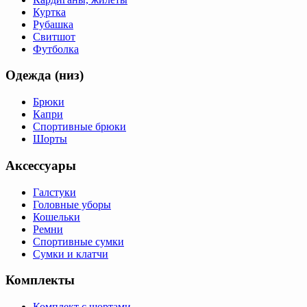
Куртка
Рубашка
Свитшот
Футболка
Одежда (низ)
Брюки
Капри
Спортивные брюки
Шорты
Аксессуары
Галстуки
Головные уборы
Кошельки
Ремни
Спортивные сумки
Сумки и клатчи
Комплекты
Комплект с шортами