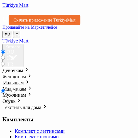
Türkiye Mart
Скачать приложение TürkiyeMart
Продавайте на Маркетплейсе
Выберите
RU
₸
язык
Türkiye Mart
Каталог
RU
KZ
TR
Девочкам
Выберите
Женщинам
валюту
Малышам
Мальчикам
₸
₺l
Мужчинам
Обувь
Текстиль для дома
Комплекты
Комплект с леггинсами
Комплект с шортами