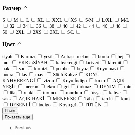
Размер
S
M
L
XL
XXL
XS
S/M
L/XL
M/L
32
34
36
38
40
42
44
46
48
50
2XL
2XS
3XL
S/L
Цвет
siyah
Kırmızı
yesil
Antrasıt melanj
bordo
bej
mor
EKRU/SİYAH
kahverengi
lacivert
kiremit
haki
sari
kirmizi
pembe
beyaz
Koyu mavi
pudra
tas
mavi
Sütlü Kahve
KOYU
KAHVERENGİ
vizon
Koyu İndigo
krem
AÇIK
YEŞİL
mercan
ekru
gri
turkuaz
DENIM
mint
lila
renkli
turuncu
murdum
fusya
kahve
saks
AÇIK HAKİ
MENEKSE
Taba
tarcin
kum
DESENLİ
indigo
Koyu gri
TÜTÜN
Показать еще
Previous
1