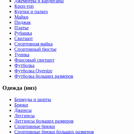
Джемперы и кардиганы
Кроп-топ
Куртки и пальто
Майки
Пиджак
Платье
Рубашка
Свитшот
Спортивная майка
Спортивный бюстье
Туника
Флисовый свитшот
Футболка
Футболка Oversize
Футболка больших размеров
Одежда (низ)
Бермуды и шорты
Брюки
Джинсы
Леггинсы
Леггинсы больших размеров
Спортивные брюки
Спортивные брюки больших размеров