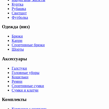
Куртка
Рубашка
Свитшот
Футболка
Одежда (низ)
Брюки
Капри
Спортивные брюки
Шорты
Аксессуары
Галстуки
Головные уборы
Кошельки
Ремни
Спортивные сумки
Сумки и клатчи
Комплекты
Комплект с шортами