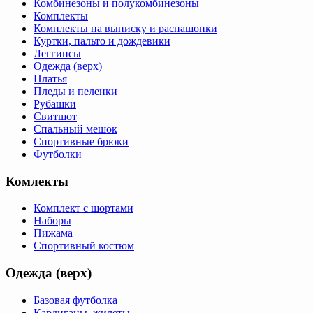
Комбинезоны и полукомбинезоны
Комплекты
Комплекты на выписку и распашонки
Куртки, пальто и дождевики
Леггинсы
Одежда (верх)
Платья
Пледы и пеленки
Рубашки
Свитшот
Спальный мешок
Спортивные брюки
Футболки
Комлекты
Комплект с шортами
Наборы
Пижама
Спортивный костюм
Одежда (верх)
Базовая футболка
Кардиганы, жилеты