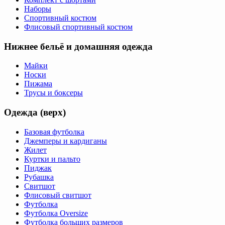
Наборы
Спортивный костюм
Флисовый спортивный костюм
Нижнее бельё и домашняя одежда
Майки
Носки
Пижама
Трусы и боксеры
Одежда (верх)
Базовая футболка
Джемперы и кардиганы
Жилет
Куртки и пальто
Пиджак
Рубашка
Свитшот
Флисовый свитшот
Футболка
Футболка Oversize
Футболка больших размеров