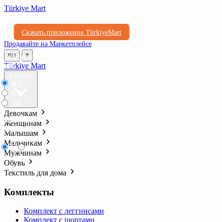
Türkiye Mart
Скачать приложение TürkiyeMart
Продавайте на Маркетплейсе
Выберите
RU
₸
язык
Türkiye Mart
Каталог
RU
KZ
TR
Девочкам
Выберите
Женщинам
валюту
Малышам
Мальчикам
₸
₺l
Мужчинам
Обувь
Текстиль для дома
Комплекты
Комплект с леггинсами
Комплект с шортами