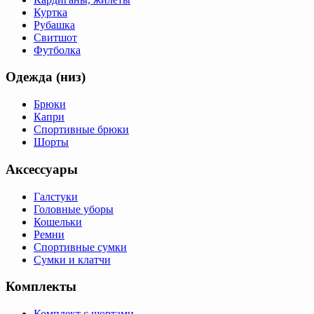
Куртка
Рубашка
Свитшот
Футболка
Одежда (низ)
Брюки
Капри
Спортивные брюки
Шорты
Аксессуары
Галстуки
Головные уборы
Кошельки
Ремни
Спортивные сумки
Сумки и клатчи
Комплекты
Комплект с шортами