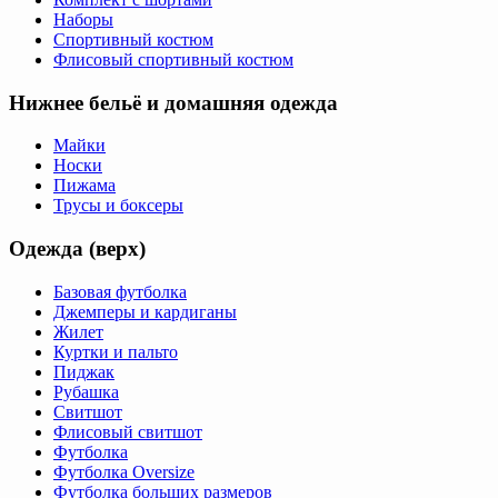
Наборы
Спортивный костюм
Флисовый спортивный костюм
Нижнее бельё и домашняя одежда
Майки
Носки
Пижама
Трусы и боксеры
Одежда (верх)
Базовая футболка
Джемперы и кардиганы
Жилет
Куртки и пальто
Пиджак
Рубашка
Свитшот
Флисовый свитшот
Футболка
Футболка Oversize
Футболка больших размеров