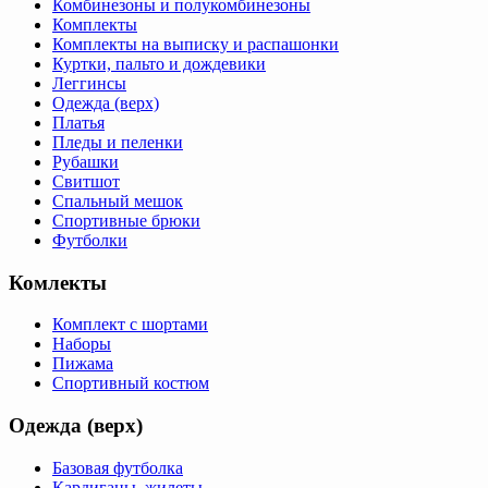
Комбинезоны и полукомбинезоны
Комплекты
Комплекты на выписку и распашонки
Куртки, пальто и дождевики
Леггинсы
Одежда (верх)
Платья
Пледы и пеленки
Рубашки
Свитшот
Спальный мешок
Спортивные брюки
Футболки
Комлекты
Комплект с шортами
Наборы
Пижама
Спортивный костюм
Одежда (верх)
Базовая футболка
Кардиганы, жилеты