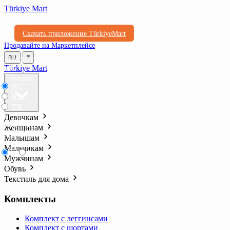
Türkiye Mart
Скачать приложение TürkiyeMart
Продавайте на Маркетплейсе
Выберите
RU
₸
язык
Türkiye Mart
Каталог
RU
KZ
TR
Девочкам
Выберите
Женщинам
валюту
Малышам
Мальчикам
₸
₺l
Мужчинам
Обувь
Текстиль для дома
Комплекты
Комплект с леггинсами
Комплект с шортами