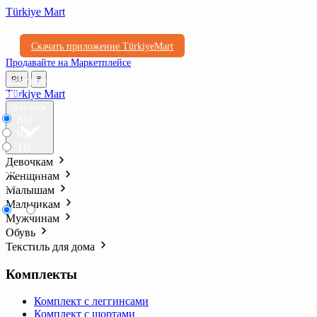
Türkiye Mart
Скачать приложение TürkiyeMart
Продавайте на Маркетплейсе
Выберите
RU
₸
язык
Türkiye Mart
Каталог
RU
KZ
TR
Девочкам
Выберите
Женщинам
валюту
Малышам
Мальчикам
₸
₺l
Мужчинам
Обувь
Текстиль для дома
Комплекты
Комплект с леггинсами
Комплект с шортами