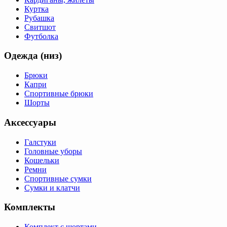
Куртка
Рубашка
Свитшот
Футболка
Одежда (низ)
Брюки
Капри
Спортивные брюки
Шорты
Аксессуары
Галстуки
Головные уборы
Кошельки
Ремни
Спортивные сумки
Сумки и клатчи
Комплекты
Комплект с шортами