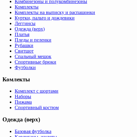
Комбинезоны и полукомбинезоны
Комплекты
Комплекты на выписку и распашонки
Куртки, пальто и дождевики
Леггинсы
Одежда (верх)
Платья
Пледы и пеленки
Рубашки
Свитшот
Спальный мешок
Спортивные брюки
Футболки
Комлекты
Комплект с шортами
Наборы
Пижама
Спортивный костюм
Одежда (верх)
Базовая футболка
Кардиганы, жилеты