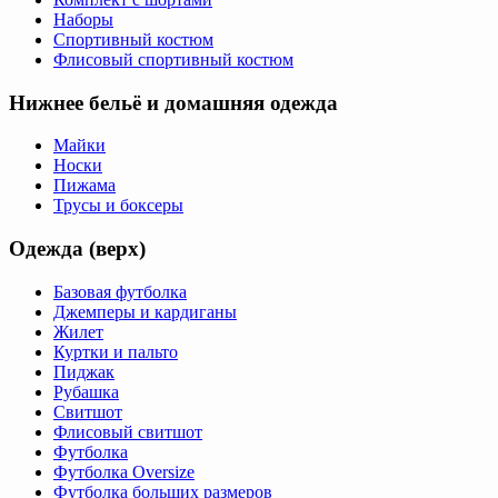
Наборы
Спортивный костюм
Флисовый спортивный костюм
Нижнее бельё и домашняя одежда
Майки
Носки
Пижама
Трусы и боксеры
Одежда (верх)
Базовая футболка
Джемперы и кардиганы
Жилет
Куртки и пальто
Пиджак
Рубашка
Свитшот
Флисовый свитшот
Футболка
Футболка Oversize
Футболка больших размеров