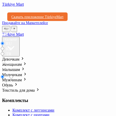
Türkiye Mart
Скачать приложение TürkiyeMart
Продавайте на Маркетплейсе
Выберите
RU
₸
язык
Türkiye Mart
Каталог
RU
KZ
TR
Девочкам
Выберите
Женщинам
валюту
Малышам
Мальчикам
₸
₺l
Мужчинам
Обувь
Текстиль для дома
Комплекты
Комплект с леггинсами
Комплект с шортами