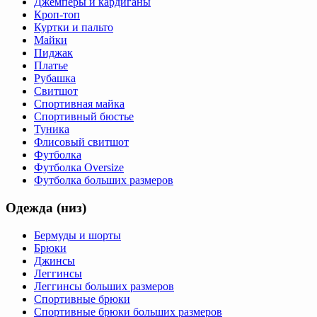
Джемперы и кардиганы
Кроп-топ
Куртки и пальто
Майки
Пиджак
Платье
Рубашка
Свитшот
Спортивная майка
Спортивный бюстье
Туника
Флисовый свитшот
Футболка
Футболка Oversize
Футболка больших размеров
Одежда (низ)
Бермуды и шорты
Брюки
Джинсы
Леггинсы
Леггинсы больших размеров
Спортивные брюки
Спортивные брюки больших размеров