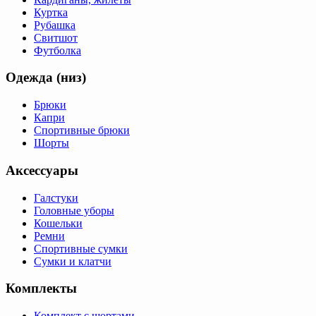
Куртка
Рубашка
Свитшот
Футболка
Одежда (низ)
Брюки
Капри
Спортивные брюки
Шорты
Аксессуары
Галстуки
Головные уборы
Кошельки
Ремни
Спортивные сумки
Сумки и клатчи
Комплекты
Комплект с шортами