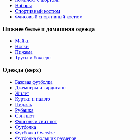
Наборы
Спортивный костюм
Флисовый спортивный костюм
Нижнее бельё и домашняя одежда
Майки
Носки
Пижама
Трусы и боксеры
Одежда (верх)
Базовая футболка
Джемперы и кардиганы
Жилет
Куртки и пальто
Пиджак
Рубашка
Свитшот
Флисовый свитшот
Футболка
Футболка Oversize
Футболка больших размеров