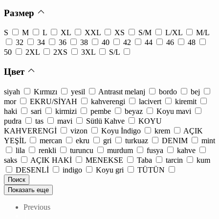
Размер
S
M
L
XL
XXL
XS
S/M
L/XL
M/L
32
34
36
38
40
42
44
46
48
50
2XL
2XS
3XL
S/L
Цвет
siyah
Kırmızı
yesil
Antrasıt melanj
bordo
bej
mor
EKRU/SİYAH
kahverengi
lacivert
kiremit
haki
sari
kirmizi
pembe
beyaz
Koyu mavi
pudra
tas
mavi
Sütlü Kahve
KOYU
KAHVERENGİ
vizon
Koyu İndigo
krem
AÇIK
YEŞİL
mercan
ekru
gri
turkuaz
DENIM
mint
lila
renkli
turuncu
murdum
fusya
kahve
saks
AÇIK HAKİ
MENEKSE
Taba
tarcin
kum
DESENLİ
indigo
Koyu gri
TÜTÜN
Показать еще
Previous
1