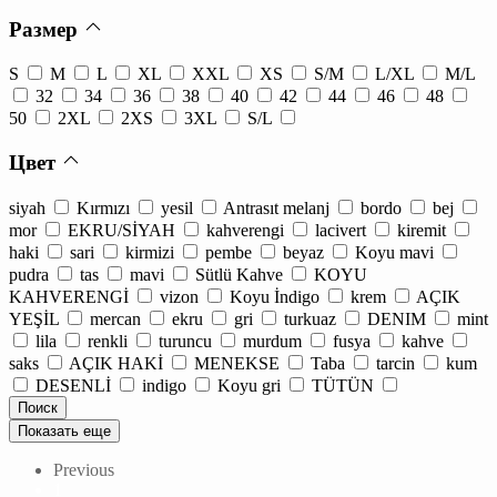
Размер
S
M
L
XL
XXL
XS
S/M
L/XL
M/L
32
34
36
38
40
42
44
46
48
50
2XL
2XS
3XL
S/L
Цвет
siyah
Kırmızı
yesil
Antrasıt melanj
bordo
bej
mor
EKRU/SİYAH
kahverengi
lacivert
kiremit
haki
sari
kirmizi
pembe
beyaz
Koyu mavi
pudra
tas
mavi
Sütlü Kahve
KOYU
KAHVERENGİ
vizon
Koyu İndigo
krem
AÇIK
YEŞİL
mercan
ekru
gri
turkuaz
DENIM
mint
lila
renkli
turuncu
murdum
fusya
kahve
saks
AÇIK HAKİ
MENEKSE
Taba
tarcin
kum
DESENLİ
indigo
Koyu gri
TÜTÜN
Показать еще
Previous
1