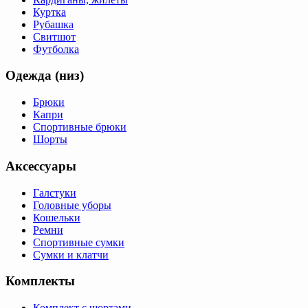
Куртка
Рубашка
Свитшот
Футболка
Одежда (низ)
Брюки
Капри
Спортивные брюки
Шорты
Аксессуары
Галстуки
Головные уборы
Кошельки
Ремни
Спортивные сумки
Сумки и клатчи
Комплекты
Комплект с шортами