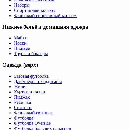
Наборы
Спортивный костюм
Флисовый спортивный костюм
Нижнее бельё и домашняя одежда
Майки
Носки
Пижама
Трусы и боксеры
Одежда (верх)
Базовая футболка
Джемперы и кардиганы
Жилет
Куртки и пальто
Пиджак
Рубашка
Свитшот
Флисовый свитшот
Футболка
Футболка Oversize
Футболка больших размеров