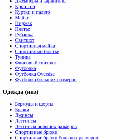
Джемперы и кардиганы
Кроп-топ
Куртки и пальто
Майки
Пиджак
Платье
Рубашка
Свитшот
Спортивная майка
Спортивный бюстье
Туника
Флисовый свитшот
Футболка
Футболка Oversize
Футболка больших размеров
Одежда (низ)
Бермуды и шорты
Брюки
Джинсы
Леггинсы
Леггинсы больших размеров
Спортивные брюки
Спортивные брюки больших размеров