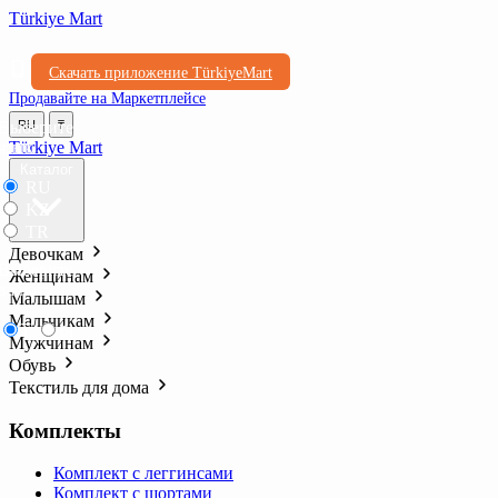
Türkiye Mart
Скачать приложение TürkiyeMart
Продавайте на Маркетплейсе
Выберите
RU
₸
язык
Türkiye Mart
Каталог
RU
KZ
TR
Девочкам
Выберите
Женщинам
валюту
Малышам
Мальчикам
₸
₺l
Мужчинам
Обувь
Текстиль для дома
Комплекты
Комплект с леггинсами
Комплект с шортами