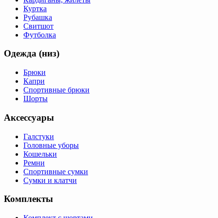
Куртка
Рубашка
Свитшот
Футболка
Одежда (низ)
Брюки
Капри
Спортивные брюки
Шорты
Аксессуары
Галстуки
Головные уборы
Кошельки
Ремни
Спортивные сумки
Сумки и клатчи
Комплекты
Комплект с шортами