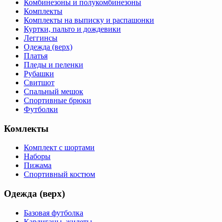
Комбинезоны и полукомбинезоны
Комплекты
Комплекты на выписку и распашонки
Куртки, пальто и дождевики
Леггинсы
Одежда (верх)
Платья
Пледы и пеленки
Рубашки
Свитшот
Спальный мешок
Спортивные брюки
Футболки
Комлекты
Комплект с шортами
Наборы
Пижама
Спортивный костюм
Одежда (верх)
Базовая футболка
Кардиганы, жилеты