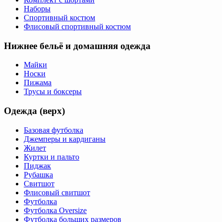
Наборы
Спортивный костюм
Флисовый спортивный костюм
Нижнее бельё и домашняя одежда
Майки
Носки
Пижама
Трусы и боксеры
Одежда (верх)
Базовая футболка
Джемперы и кардиганы
Жилет
Куртки и пальто
Пиджак
Рубашка
Свитшот
Флисовый свитшот
Футболка
Футболка Oversize
Футболка больших размеров