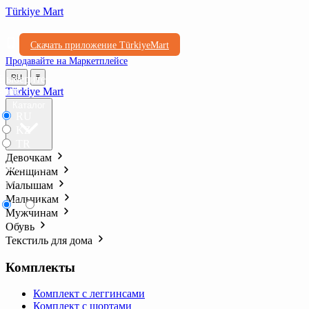
Türkiye Mart
Скачать приложение TürkiyeMart
Продавайте на Маркетплейсе
Выберите
RU
₸
язык
Türkiye Mart
Каталог
RU
KZ
TR
Девочкам
Выберите
Женщинам
валюту
Малышам
Мальчикам
₸
₺l
Мужчинам
Обувь
Текстиль для дома
Комплекты
Комплект с леггинсами
Комплект с шортами