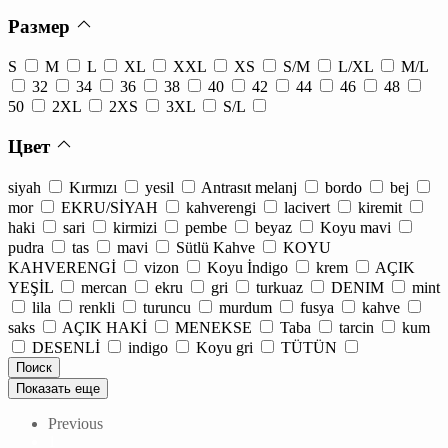
Размер
S
M
L
XL
XXL
XS
S/M
L/XL
M/L
32
34
36
38
40
42
44
46
48
50
2XL
2XS
3XL
S/L
Цвет
siyah
Kırmızı
yesil
Antrasıt melanj
bordo
bej
mor
EKRU/SİYAH
kahverengi
lacivert
kiremit
haki
sari
kirmizi
pembe
beyaz
Koyu mavi
pudra
tas
mavi
Sütlü Kahve
KOYU
KAHVERENGİ
vizon
Koyu İndigo
krem
AÇIK
YEŞİL
mercan
ekru
gri
turkuaz
DENIM
mint
lila
renkli
turuncu
murdum
fusya
kahve
saks
AÇIK HAKİ
MENEKSE
Taba
tarcin
kum
DESENLİ
indigo
Koyu gri
TÜTÜN
Показать еще
Previous
1