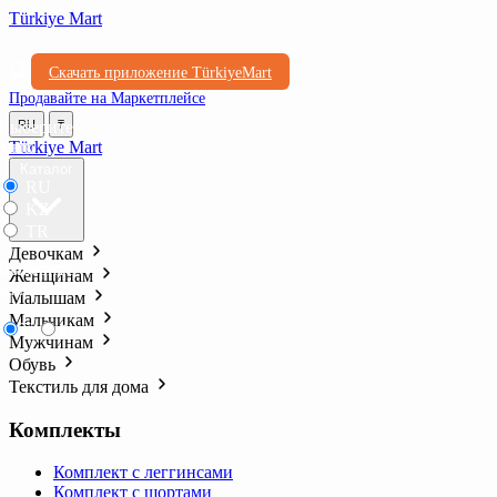
Türkiye Mart
Скачать приложение TürkiyeMart
Продавайте на Маркетплейсе
Выберите
RU
₸
язык
Türkiye Mart
Каталог
RU
KZ
TR
Девочкам
Выберите
Женщинам
валюту
Малышам
Мальчикам
₸
₺l
Мужчинам
Обувь
Текстиль для дома
Комплекты
Комплект с леггинсами
Комплект с шортами