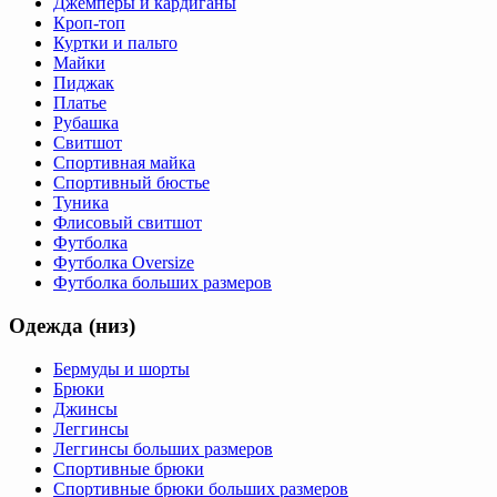
Джемперы и кардиганы
Кроп-топ
Куртки и пальто
Майки
Пиджак
Платье
Рубашка
Свитшот
Спортивная майка
Спортивный бюстье
Туника
Флисовый свитшот
Футболка
Футболка Oversize
Футболка больших размеров
Одежда (низ)
Бермуды и шорты
Брюки
Джинсы
Леггинсы
Леггинсы больших размеров
Спортивные брюки
Спортивные брюки больших размеров