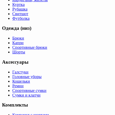
Куртка
Рубашка
Свитшот
Футболка
Одежда (низ)
Брюки
Капри
Спортивные брюки
Шорты
Аксессуары
Галстуки
Головные уборы
Кошельки
Ремни
Спортивные сумки
Сумки и клатчи
Комплекты
Комплект с шортами