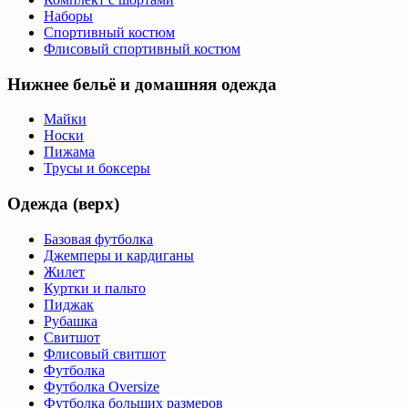
Наборы
Спортивный костюм
Флисовый спортивный костюм
Нижнее бельё и домашняя одежда
Майки
Носки
Пижама
Трусы и боксеры
Одежда (верх)
Базовая футболка
Джемперы и кардиганы
Жилет
Куртки и пальто
Пиджак
Рубашка
Свитшот
Флисовый свитшот
Футболка
Футболка Oversize
Футболка больших размеров