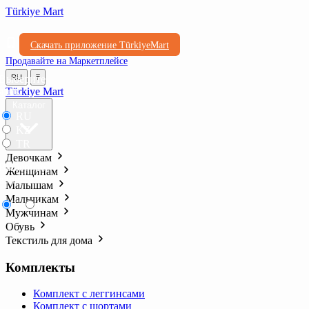
Türkiye Mart
Скачать приложение TürkiyeMart
Продавайте на Маркетплейсе
Выберите
RU
₸
язык
Türkiye Mart
Каталог
RU
KZ
TR
Девочкам
Выберите
Женщинам
валюту
Малышам
Мальчикам
₸
₺l
Мужчинам
Обувь
Текстиль для дома
Комплекты
Комплект с леггинсами
Комплект с шортами