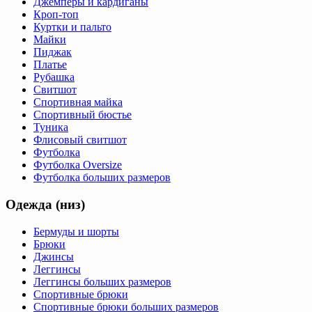
Джемперы и кардиганы
Кроп-топ
Куртки и пальто
Майки
Пиджак
Платье
Рубашка
Свитшот
Спортивная майка
Спортивный бюстье
Туника
Флисовый свитшот
Футболка
Футболка Oversize
Футболка больших размеров
Одежда (низ)
Бермуды и шорты
Брюки
Джинсы
Леггинсы
Леггинсы больших размеров
Спортивные брюки
Спортивные брюки больших размеров