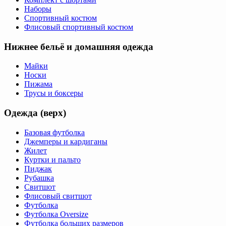
Наборы
Спортивный костюм
Флисовый спортивный костюм
Нижнее бельё и домашняя одежда
Майки
Носки
Пижама
Трусы и боксеры
Одежда (верх)
Базовая футболка
Джемперы и кардиганы
Жилет
Куртки и пальто
Пиджак
Рубашка
Свитшот
Флисовый свитшот
Футболка
Футболка Oversize
Футболка больших размеров