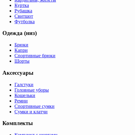
Куртка
Рубашка
Свитшот
Футболка
Одежда (низ)
Брюки
Капри
Спортивные брюки
Шорты
Аксессуары
Галстуки
Головные уборы
Кошельки
Ремни
Спортивные сумки
Сумки и клатчи
Комплекты
Комплект с шортами