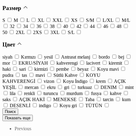
Размер
S
M
L
XL
XXL
XS
S/M
L/XL
M/L
32
34
36
38
40
42
44
46
48
50
2XL
2XS
3XL
S/L
Цвет
siyah
Kırmızı
yesil
Antrasıt melanj
bordo
bej
mor
EKRU/SİYAH
kahverengi
lacivert
kiremit
haki
sari
kirmizi
pembe
beyaz
Koyu mavi
pudra
tas
mavi
Sütlü Kahve
KOYU
KAHVERENGİ
vizon
Koyu İndigo
krem
AÇIK
YEŞİL
mercan
ekru
gri
turkuaz
DENIM
mint
lila
renkli
turuncu
murdum
fusya
kahve
saks
AÇIK HAKİ
MENEKSE
Taba
tarcin
kum
DESENLİ
indigo
Koyu gri
TÜTÜN
Показать еще
Previous
1