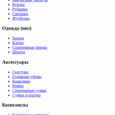
Куртка
Рубашка
Свитшот
Футболка
Одежда (низ)
Брюки
Капри
Спортивные брюки
Шорты
Аксессуары
Галстуки
Головные уборы
Кошельки
Ремни
Спортивные сумки
Сумки и клатчи
Комплекты
Комплект с шортами