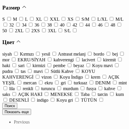
Размер
S
M
L
XL
XXL
XS
S/M
L/XL
M/L
32
34
36
38
40
42
44
46
48
50
2XL
2XS
3XL
S/L
Цвет
siyah
Kırmızı
yesil
Antrasıt melanj
bordo
bej
mor
EKRU/SİYAH
kahverengi
lacivert
kiremit
haki
sari
kirmizi
pembe
beyaz
Koyu mavi
pudra
tas
mavi
Sütlü Kahve
KOYU
KAHVERENGİ
vizon
Koyu İndigo
krem
AÇIK
YEŞİL
mercan
ekru
gri
turkuaz
DENIM
mint
lila
renkli
turuncu
murdum
fusya
kahve
saks
AÇIK HAKİ
MENEKSE
Taba
tarcin
kum
DESENLİ
indigo
Koyu gri
TÜTÜN
Показать еще
Previous
1