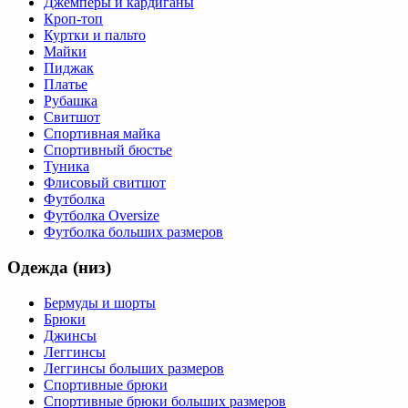
Джемперы и кардиганы
Кроп-топ
Куртки и пальто
Майки
Пиджак
Платье
Рубашка
Свитшот
Спортивная майка
Спортивный бюстье
Туника
Флисовый свитшот
Футболка
Футболка Oversize
Футболка больших размеров
Одежда (низ)
Бермуды и шорты
Брюки
Джинсы
Леггинсы
Леггинсы больших размеров
Спортивные брюки
Спортивные брюки больших размеров