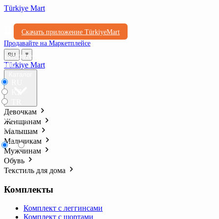
Türkiye Mart
Скачать приложение TürkiyeMart
Продавайте на Маркетплейсе
Выберите
RU
₸
язык
Türkiye Mart
Каталог
RU
KZ
TR
Девочкам
Выберите
Женщинам
валюту
Малышам
Мальчикам
₸
₺l
Мужчинам
Обувь
Текстиль для дома
Комплекты
Комплект с леггинсами
Комплект с шортами