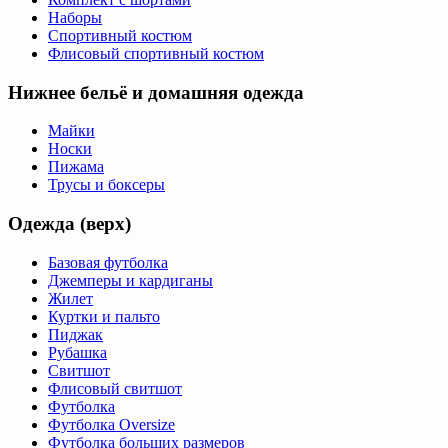
Наборы
Спортивный костюм
Флисовый спортивный костюм
Нижнее бельё и домашняя одежда
Майки
Носки
Пижама
Трусы и боксеры
Одежда (верх)
Базовая футболка
Джемперы и кардиганы
Жилет
Куртки и пальто
Пиджак
Рубашка
Свитшот
Флисовый свитшот
Футболка
Футболка Oversize
Футболка больших размеров