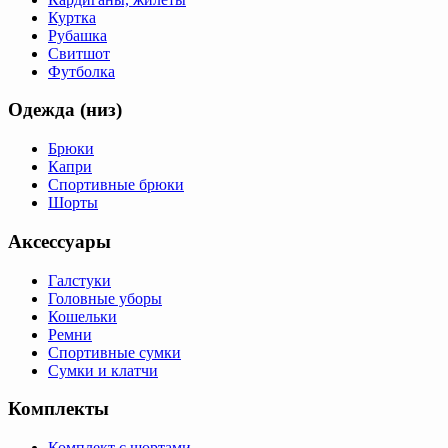
Куртка
Рубашка
Свитшот
Футболка
Одежда (низ)
Брюки
Капри
Спортивные брюки
Шорты
Аксессуары
Галстуки
Головные уборы
Кошельки
Ремни
Спортивные сумки
Сумки и клатчи
Комплекты
Комплект с шортами