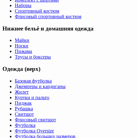
Наборы
Спортивный костюм
Флисовый спортивный костюм
Нижнее бельё и домашняя одежда
Майки
Носки
Пижама
Трусы и боксеры
Одежда (верх)
Базовая футболка
Джемперы и кардиганы
Жилет
Куртки и пальто
Пиджак
Рубашка
Свитшот
Флисовый свитшот
Футболка
Футболка Oversize
Футболка больших размеров