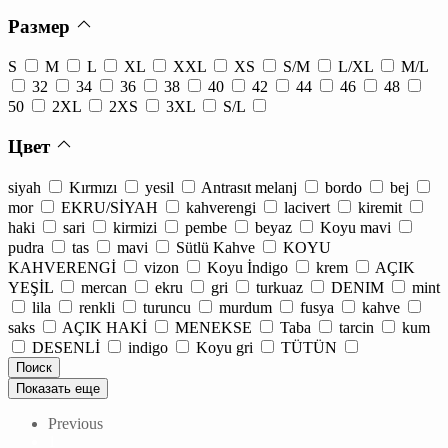
Размер
S
M
L
XL
XXL
XS
S/M
L/XL
M/L
32
34
36
38
40
42
44
46
48
50
2XL
2XS
3XL
S/L
Цвет
siyah
Kırmızı
yesil
Antrasıt melanj
bordo
bej
mor
EKRU/SİYAH
kahverengi
lacivert
kiremit
haki
sari
kirmizi
pembe
beyaz
Koyu mavi
pudra
tas
mavi
Sütlü Kahve
KOYU
KAHVERENGİ
vizon
Koyu İndigo
krem
AÇIK
YEŞİL
mercan
ekru
gri
turkuaz
DENIM
mint
lila
renkli
turuncu
murdum
fusya
kahve
saks
AÇIK HAKİ
MENEKSE
Taba
tarcin
kum
DESENLİ
indigo
Koyu gri
TÜTÜN
Показать еще
Previous
1