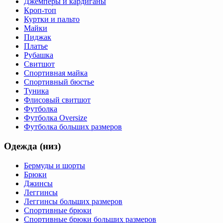
Джемперы и кардиганы
Кроп-топ
Куртки и пальто
Майки
Пиджак
Платье
Рубашка
Свитшот
Спортивная майка
Спортивный бюстье
Туника
Флисовый свитшот
Футболка
Футболка Oversize
Футболка больших размеров
Одежда (низ)
Бермуды и шорты
Брюки
Джинсы
Леггинсы
Леггинсы больших размеров
Спортивные брюки
Спортивные брюки больших размеров