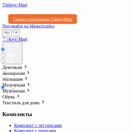
Türkiye Mart
Скачать приложение TürkiyeMart
Продавайте на Маркетплейсе
Выберите
RU
₸
язык
Türkiye Mart
Каталог
RU
KZ
TR
Девочкам
Выберите
Женщинам
валюту
Малышам
Мальчикам
₸
₺l
Мужчинам
Обувь
Текстиль для дома
Комплекты
Комплект с леггинсами
Комплект с шортами