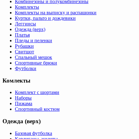
Комбинезоны и полукомбинезоны
Комплекты
Комплекты на выписку и распашонки
Куртки, пальто и дождевики
Леггинсы
Одежда (верх)
Платья
Пледы и пеленки
Рубашки
Свитшот
Спальный мешок
Спортивные брюки
Футболки
Комлекты
Комплект с шортами
Наборы
Пижама
Спортивный костюм
Одежда (верх)
Базовая футболка
Кардиганы, жилеты