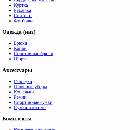
Куртка
Рубашка
Свитшот
Футболка
Одежда (низ)
Брюки
Капри
Спортивные брюки
Шорты
Аксессуары
Галстуки
Головные уборы
Кошельки
Ремни
Спортивные сумки
Сумки и клатчи
Комплекты
Комплект с шортами