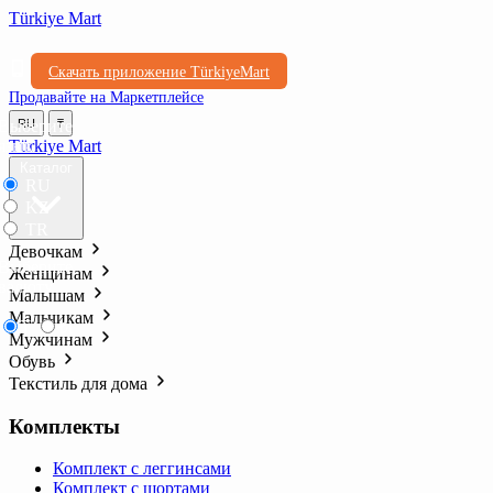
Türkiye Mart
Скачать приложение TürkiyeMart
Продавайте на Маркетплейсе
Выберите
RU
₸
язык
Türkiye Mart
Каталог
RU
KZ
TR
Девочкам
Выберите
Женщинам
валюту
Малышам
Мальчикам
₸
₺l
Мужчинам
Обувь
Текстиль для дома
Комплекты
Комплект с леггинсами
Комплект с шортами