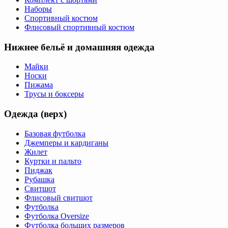
Наборы
Спортивный костюм
Флисовый спортивный костюм
Нижнее бельё и домашняя одежда
Майки
Носки
Пижама
Трусы и боксеры
Одежда (верх)
Базовая футболка
Джемперы и кардиганы
Жилет
Куртки и пальто
Пиджак
Рубашка
Свитшот
Флисовый свитшот
Футболка
Футболка Oversize
Футболка больших размеров