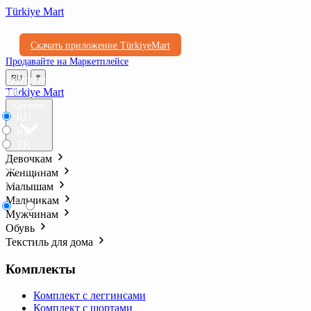
Türkiye Mart
Скачать приложение TürkiyeMart
Продавайте на Маркетплейсе
Выберите
RU
₸
язык
Türkiye Mart
Каталог
RU
KZ
TR
Девочкам
Выберите
Женщинам
валюту
Малышам
Мальчикам
₸
₺l
Мужчинам
Обувь
Текстиль для дома
Комплекты
Комплект с леггинсами
Комплект с шортами