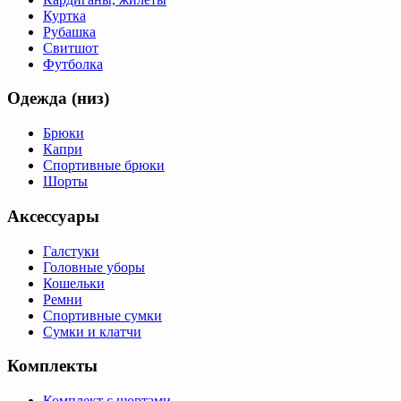
Куртка
Рубашка
Свитшот
Футболка
Одежда (низ)
Брюки
Капри
Спортивные брюки
Шорты
Аксессуары
Галстуки
Головные уборы
Кошельки
Ремни
Спортивные сумки
Сумки и клатчи
Комплекты
Комплект с шортами