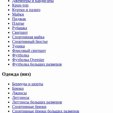
Джемперы и кардиганы
Кроп-топ
Куртки и пальто
Майки
Пиджак
Платье
Рубашка
Свитшот
Спортивная майка
Спортивный бюстье
Туника
Флисовый свитшот
Футболка
Футболка Oversize
Футболка больших размеров
Одежда (низ)
Бермуды и шорты
Брюки
Джинсы
Леггинсы
Леггинсы больших размеров
Спортивные брюки
Спортивные брюки больших размеров