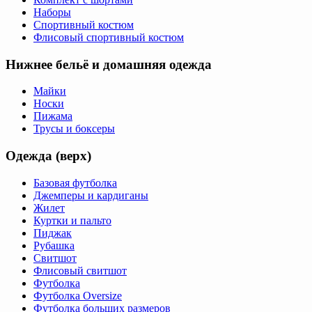
Наборы
Спортивный костюм
Флисовый спортивный костюм
Нижнее бельё и домашняя одежда
Майки
Носки
Пижама
Трусы и боксеры
Одежда (верх)
Базовая футболка
Джемперы и кардиганы
Жилет
Куртки и пальто
Пиджак
Рубашка
Свитшот
Флисовый свитшот
Футболка
Футболка Oversize
Футболка больших размеров