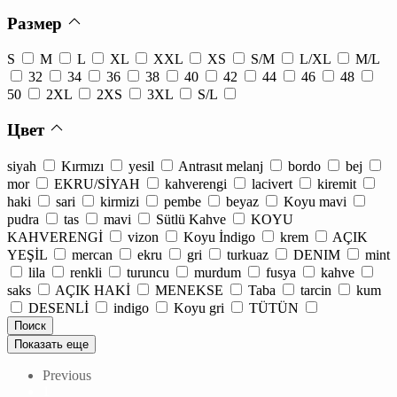
Размер
S
M
L
XL
XXL
XS
S/M
L/XL
M/L
32
34
36
38
40
42
44
46
48
50
2XL
2XS
3XL
S/L
Цвет
siyah
Kırmızı
yesil
Antrasıt melanj
bordo
bej
mor
EKRU/SİYAH
kahverengi
lacivert
kiremit
haki
sari
kirmizi
pembe
beyaz
Koyu mavi
pudra
tas
mavi
Sütlü Kahve
KOYU
KAHVERENGİ
vizon
Koyu İndigo
krem
AÇIK
YEŞİL
mercan
ekru
gri
turkuaz
DENIM
mint
lila
renkli
turuncu
murdum
fusya
kahve
saks
AÇIK HAKİ
MENEKSE
Taba
tarcin
kum
DESENLİ
indigo
Koyu gri
TÜTÜN
Показать еще
Previous
1