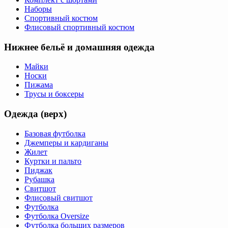
Наборы
Спортивный костюм
Флисовый спортивный костюм
Нижнее бельё и домашняя одежда
Майки
Носки
Пижама
Трусы и боксеры
Одежда (верх)
Базовая футболка
Джемперы и кардиганы
Жилет
Куртки и пальто
Пиджак
Рубашка
Свитшот
Флисовый свитшот
Футболка
Футболка Oversize
Футболка больших размеров