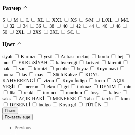
Размер
S
M
L
XL
XXL
XS
S/M
L/XL
M/L
32
34
36
38
40
42
44
46
48
50
2XL
2XS
3XL
S/L
Цвет
siyah
Kırmızı
yesil
Antrasıt melanj
bordo
bej
mor
EKRU/SİYAH
kahverengi
lacivert
kiremit
haki
sari
kirmizi
pembe
beyaz
Koyu mavi
pudra
tas
mavi
Sütlü Kahve
KOYU
KAHVERENGİ
vizon
Koyu İndigo
krem
AÇIK
YEŞİL
mercan
ekru
gri
turkuaz
DENIM
mint
lila
renkli
turuncu
murdum
fusya
kahve
saks
AÇIK HAKİ
MENEKSE
Taba
tarcin
kum
DESENLİ
indigo
Koyu gri
TÜTÜN
Показать еще
Previous
1