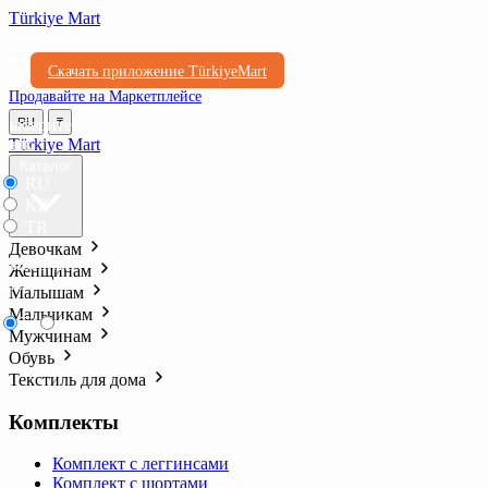
Türkiye Mart
Скачать приложение TürkiyeMart
Продавайте на Маркетплейсе
Выберите
RU
₸
язык
Türkiye Mart
Каталог
RU
KZ
TR
Девочкам
Выберите
Женщинам
валюту
Малышам
Мальчикам
₸
₺l
Мужчинам
Обувь
Текстиль для дома
Комплекты
Комплект с леггинсами
Комплект с шортами