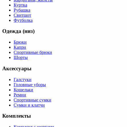
Куртка
Рубашка
Свитшот
Футболка
Одежда (низ)
Брюки
Капри
Спортивные брюки
Шорты
Аксессуары
Галстуки
Головные уборы
Кошельки
Ремни
Спортивные сумки
Сумки и клатчи
Комплекты
Комплект с шортами