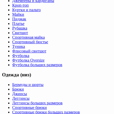
Джемперы и кардиганы
Кроп-топ
Куртки и пальто
Майки
Пиджак
Платье
Рубашка
Свитшот
Спортивная майка
Спортивный бюстье
Туника
Флисовый свитшот
Футболка
Футболка Oversize
Футболка больших размеров
Одежда (низ)
Бермуды и шорты
Брюки
Джинсы
Леггинсы
Леггинсы больших размеров
Спортивные брюки
Спортивные брюки больших размеров