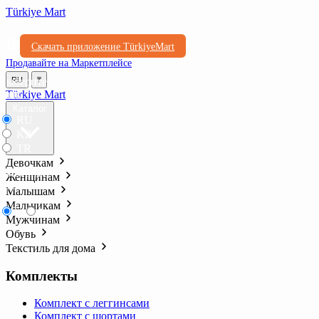
Türkiye Mart
Скачать приложение TürkiyeMart
Продавайте на Маркетплейсе
Выберите
RU
₸
язык
Türkiye Mart
Каталог
RU
KZ
TR
Девочкам
Выберите
Женщинам
валюту
Малышам
Мальчикам
₸
₺l
Мужчинам
Обувь
Текстиль для дома
Комплекты
Комплект с леггинсами
Комплект с шортами