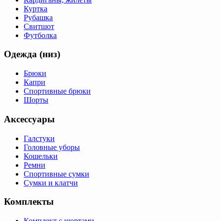
Куртка
Рубашка
Свитшот
Футболка
Одежда (низ)
Брюки
Капри
Спортивные брюки
Шорты
Аксессуары
Галстуки
Головные уборы
Кошельки
Ремни
Спортивные сумки
Сумки и клатчи
Комплекты
Комплект с шортами