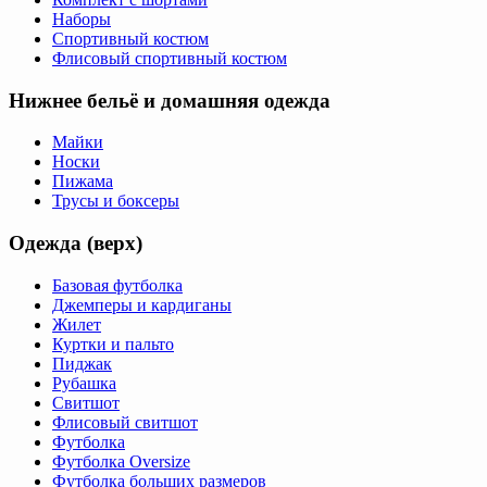
Наборы
Спортивный костюм
Флисовый спортивный костюм
Нижнее бельё и домашняя одежда
Майки
Носки
Пижама
Трусы и боксеры
Одежда (верх)
Базовая футболка
Джемперы и кардиганы
Жилет
Куртки и пальто
Пиджак
Рубашка
Свитшот
Флисовый свитшот
Футболка
Футболка Oversize
Футболка больших размеров