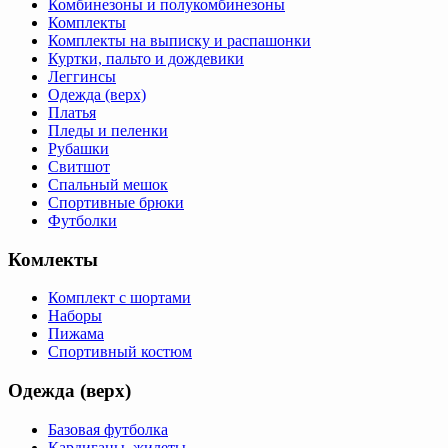
Комбинезоны и полукомбинезоны
Комплекты
Комплекты на выписку и распашонки
Куртки, пальто и дождевики
Леггинсы
Одежда (верх)
Платья
Пледы и пеленки
Рубашки
Свитшот
Спальный мешок
Спортивные брюки
Футболки
Комлекты
Комплект с шортами
Наборы
Пижама
Спортивный костюм
Одежда (верх)
Базовая футболка
Кардиганы, жилеты