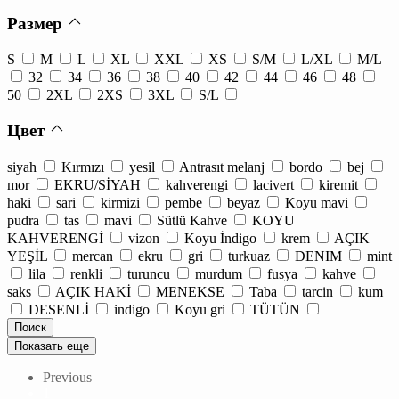
Размер
S
M
L
XL
XXL
XS
S/M
L/XL
M/L
32
34
36
38
40
42
44
46
48
50
2XL
2XS
3XL
S/L
Цвет
siyah
Kırmızı
yesil
Antrasıt melanj
bordo
bej
mor
EKRU/SİYAH
kahverengi
lacivert
kiremit
haki
sari
kirmizi
pembe
beyaz
Koyu mavi
pudra
tas
mavi
Sütlü Kahve
KOYU
KAHVERENGİ
vizon
Koyu İndigo
krem
AÇIK
YEŞİL
mercan
ekru
gri
turkuaz
DENIM
mint
lila
renkli
turuncu
murdum
fusya
kahve
saks
AÇIK HAKİ
MENEKSE
Taba
tarcin
kum
DESENLİ
indigo
Koyu gri
TÜTÜN
Показать еще
Previous
1