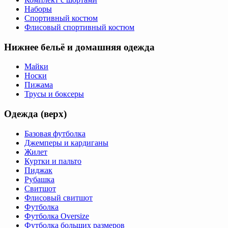
Наборы
Спортивный костюм
Флисовый спортивный костюм
Нижнее бельё и домашняя одежда
Майки
Носки
Пижама
Трусы и боксеры
Одежда (верх)
Базовая футболка
Джемперы и кардиганы
Жилет
Куртки и пальто
Пиджак
Рубашка
Свитшот
Флисовый свитшот
Футболка
Футболка Oversize
Футболка больших размеров