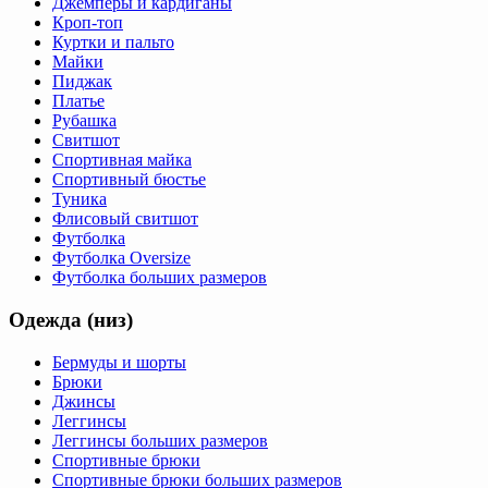
Джемперы и кардиганы
Кроп-топ
Куртки и пальто
Майки
Пиджак
Платье
Рубашка
Свитшот
Спортивная майка
Спортивный бюстье
Туника
Флисовый свитшот
Футболка
Футболка Oversize
Футболка больших размеров
Одежда (низ)
Бермуды и шорты
Брюки
Джинсы
Леггинсы
Леггинсы больших размеров
Спортивные брюки
Спортивные брюки больших размеров