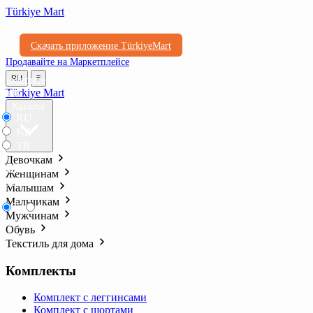
Türkiye Mart
Скачать приложение TürkiyeMart
Продавайте на Маркетплейсе
Выберите
RU
₸
язык
Türkiye Mart
Каталог
RU
KZ
TR
Девочкам
Выберите
Женщинам
валюту
Малышам
Мальчикам
₸
₺l
Мужчинам
Обувь
Текстиль для дома
Комплекты
Комплект с леггинсами
Комплект с шортами