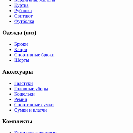
Куртка
Рубашка
Свитшот
Футболка
Одежда (низ)
Брюки
Капри
Спортивные брюки
Шорты
Аксессуары
Галстуки
Головные уборы
Кошельки
Ремни
Спортивные сумки
Сумки и клатчи
Комплекты
Комплект с шортами