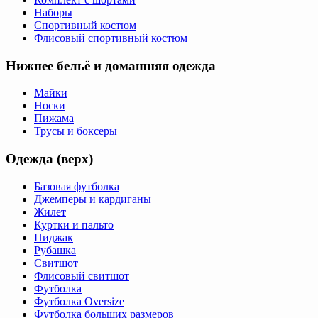
Наборы
Спортивный костюм
Флисовый спортивный костюм
Нижнее бельё и домашняя одежда
Майки
Носки
Пижама
Трусы и боксеры
Одежда (верх)
Базовая футболка
Джемперы и кардиганы
Жилет
Куртки и пальто
Пиджак
Рубашка
Свитшот
Флисовый свитшот
Футболка
Футболка Oversize
Футболка больших размеров