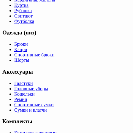
Куртка
Рубашка
Свитшот
Футболка
Одежда (низ)
Брюки
Капри
Спортивные брюки
Шорты
Аксессуары
Галстуки
Головные уборы
Кошельки
Ремни
Спортивные сумки
Сумки и клатчи
Комплекты
Комплект с шортами