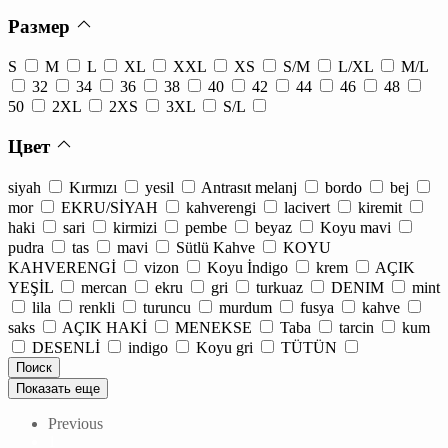
Размер
S
M
L
XL
XXL
XS
S/M
L/XL
M/L
32
34
36
38
40
42
44
46
48
50
2XL
2XS
3XL
S/L
Цвет
siyah
Kırmızı
yesil
Antrasıt melanj
bordo
bej
mor
EKRU/SİYAH
kahverengi
lacivert
kiremit
haki
sari
kirmizi
pembe
beyaz
Koyu mavi
pudra
tas
mavi
Sütlü Kahve
KOYU
KAHVERENGİ
vizon
Koyu İndigo
krem
AÇIK
YEŞİL
mercan
ekru
gri
turkuaz
DENIM
mint
lila
renkli
turuncu
murdum
fusya
kahve
saks
AÇIK HAKİ
MENEKSE
Taba
tarcin
kum
DESENLİ
indigo
Koyu gri
TÜTÜN
Показать еще
Previous
1