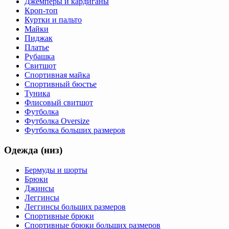
Джемперы и кардиганы
Кроп-топ
Куртки и пальто
Майки
Пиджак
Платье
Рубашка
Свитшот
Спортивная майка
Спортивный бюстье
Туника
Флисовый свитшот
Футболка
Футболка Oversize
Футболка больших размеров
Одежда (низ)
Бермуды и шорты
Брюки
Джинсы
Леггинсы
Леггинсы больших размеров
Спортивные брюки
Спортивные брюки больших размеров