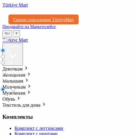
Türkiye Mart
Скачать приложение TürkiyeMart
Продавайте на Маркетплейсе
Выберите
RU
₸
язык
Türkiye Mart
Каталог
RU
KZ
TR
Девочкам
Выберите
Женщинам
валюту
Малышам
Мальчикам
₸
₺l
Мужчинам
Обувь
Текстиль для дома
Комплекты
Комплект с леггинсами
Комплект с шортами